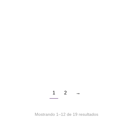
PULUK LUXURIANT CLEAR
PULUK LUXURIANT BLACK
COATING
COATING
$
9.000
$
9.000
PULUK LUXURIANT CLEAR
PULUK LUXURIANT BLACK
COATING El…
COATING El…
Agregar al carrito
Details
1
2
→
Mostrando 1–12 de 19 resultados