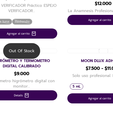
$
12.000
 VERIFICADOR Práctico ESPEJO
VERIFICADOR…
La Anamnesis Profesiona
Agregar al carrito
a luna
Redondo
Agregar al carrito
Out Of Stock
GRÓMETRO Y TERMOMETRO
MOON DLUX ADH
DIGITAL CALIBRADO
$
7.500
-
$
11
$
9.000
Solo uso profesional.
metro higrómetro digital con
monitor…
5 mL
Details
Agregar al carrito