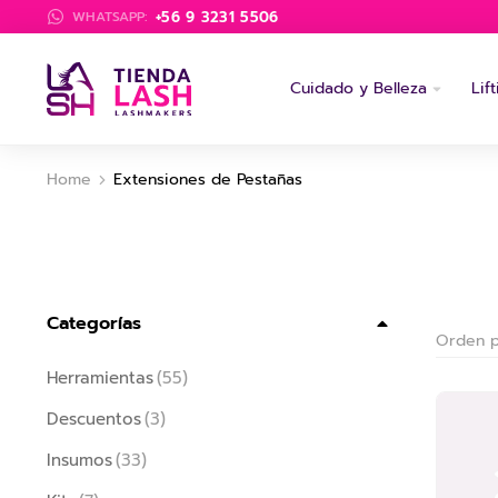
+56 9 3231 5506
WHATSAPP:
Cuidado y Belleza
Lif
Home
Extensiones de Pestañas
You are here:
Categorías
Herramientas
(55)
Descuentos
(3)
Insumos
(33)