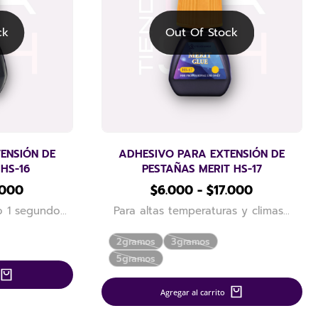
ck
Out Of Stock
ENSIÓN DE
ADHESIVO PARA EXTENSIÓN DE
 HS-16
PESTAÑAS MERIT HS-17
.000
$
6.000
-
$
17.000
do 1 segundo…
Para altas temperaturas y climas…
2gramos
3gramos
5gramos
Agregar al carrito