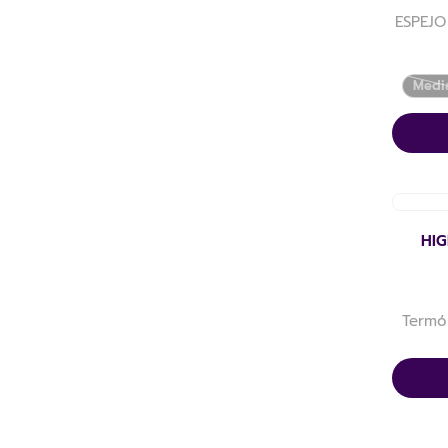
ESPEJO
Medi
HI
Termó