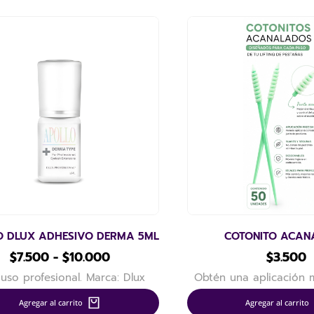
O DLUX ADHESIVO DERMA 5ML
COTONITO ACA
$
7.500
-
$
10.000
$
3.500
 uso profesional. Marca: Dlux
Obtén una aplicación m
Agregar al carrito
Agregar al carrito