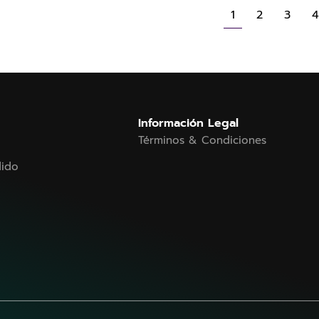
1
2
3
4
Información Legal
Términos & Condiciones
dido