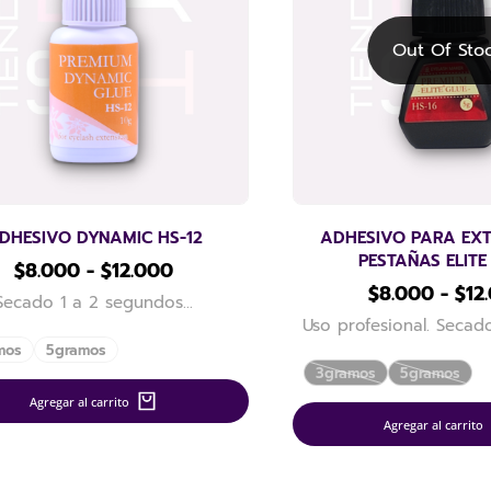
Out Of Sto
DHESIVO DYNAMIC HS-12
ADHESIVO PARA EXT
PESTAÑAS ELITE
$
8.000
-
$
12.000
$
8.000
-
$
12
Secado 1 a 2 segundos…
Uso profesional. Seca
mos
5gramos
3gramos
5gramos
Agregar al carrito
Agregar al carrito