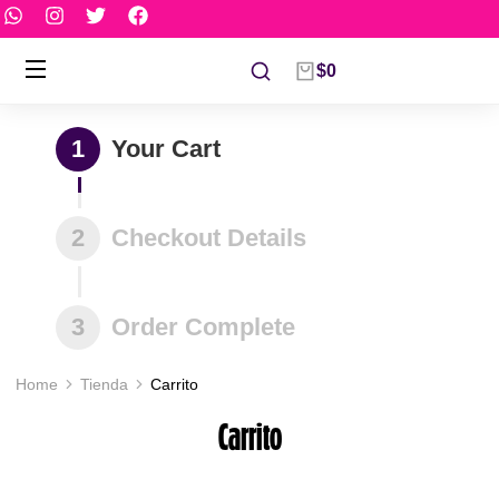
$
0
1
Your Cart
2
Checkout Details
3
Order Complete
Home
Tienda
Carrito
You are here:
Carrito