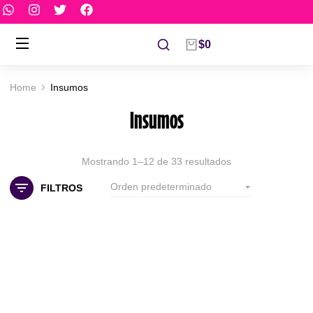
$
0
Home
Insumos
You are here:
Insumos
Mostrando 1–12 de 33 resultados
FILTROS
Out Of Stock
CAMPO ESTÉRIL
$
2.700
Out Of Stock
Servilleta campo estéril En
color…