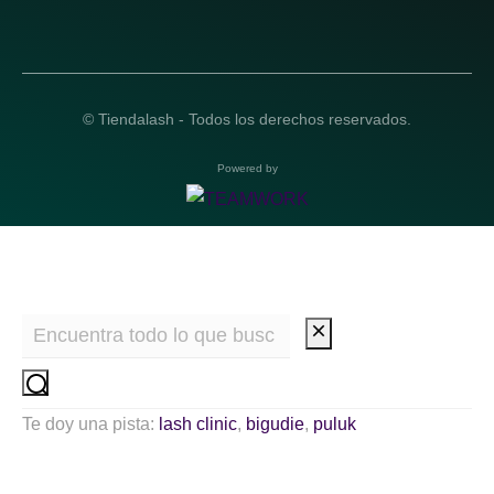
© Tiendalash - Todos los derechos reservados.
Powered by
Te doy una pista:
lash clinic
,
bigudie
,
puluk