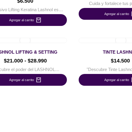
$
6.500
Cuida y fortalece tus
ivo Lifting Keratina Lashnol es…
Agregar al carrito
Agregar al carrito
SHNOL LIFTING & SETTING
TINTE LASH
$
21.000
-
$
28.990
$
14.500
cubre el poder del LASHNOL…
"Descubre Tinte Lashno
Agregar al carrito
Agregar al carrito