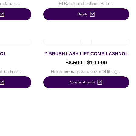
 pestañas…
El Bálsamo Lashnol es la…
Details
NOL
Y BRUSH LASH LIFT COMB LASHNOL
$
8.500
-
$
10.000
l, un tinte…
Herramienta para realizar el lifting…
Agregar al carrito