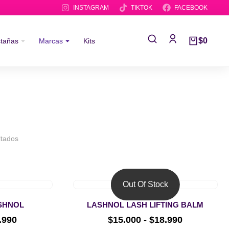
INSTAGRAM
TIKTOK
FACEBOOK
$
0
stañas
Marcas
Kits
ltados
Out Of Stock
ASHNOL
LASHNOL LASH LIFTING BALM
.990
$
15.000
-
$
18.990