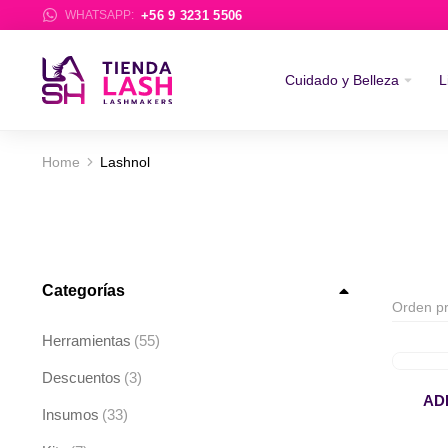
+56 9 3231 5506
WHATSAPP:
Cuidado y Belleza
L
Home
Lashnol
You are here:
Categorías
Herramientas
(55)
Descuentos
(3)
AD
Insumos
(33)