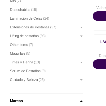
Kits
(7)
"Adhes
Desechables
(15)
Laminación de Cejas
(24)
Extensiones de Pestañas
(37)
Lifting de pestañas
(98)
LA
Other items
(7)
Maquillaje
(5)
Des
Tintes y Henna
(13)
Serum de Pestañas
(9)
Cuidado y Belleza
(25)
Marcas