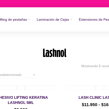
ifting de pestañas
Laminación de Cejas
Extensiones de Pe
Lashnol
Mostrando 6 resu
HESIVO LIFTING KERATINA
LASH CLINIC L
LASHNOL 5ML
$
11.950
-
$
16