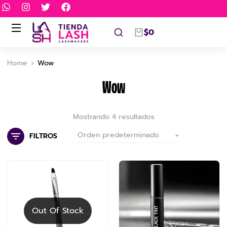
$
0
Home
Wow
You are here:
Wow
Mostrando 4 resultados
FILTROS
Out Of Stock