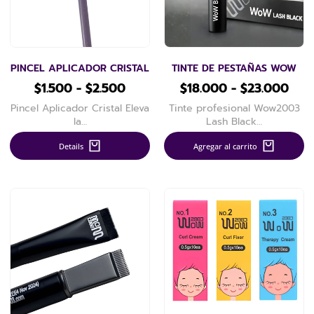
PINCEL APLICADOR CRISTAL
TINTE DE PESTAÑAS WOW
$
1.500
-
$
2.500
$
18.000
-
$
23.000
Pincel Aplicador Cristal Eleva
Tinte profesional Wow2003
la…
Lash Black…
Details
Agregar al carrito