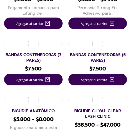
Pegamento Lomansa para
Permania Strong Fix
Lifting de…
Adhesivo para…
Agregar al carrito
Agregar al carrito
BANDAS CONTENEDORAS (3
BANDAS CONTENEDORAS (5
PARES)
PARES)
$
7.500
$
7.500
Agregar al carrito
Agregar al carrito
BIGUDIE ANATÓMICO
BIGUDIE C-LYAL CLEAR
LASH CLINIC
$
5.800
-
$
8.000
$
38.500
-
$
47.000
Bigudíe anatómico está