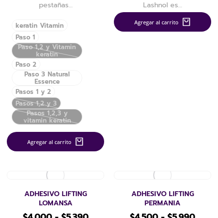
pestañas…
Lashnol es…
Agregar al carrito
keratin Vitamin
Paso 1
Paso 1,2 y Vitamin
keratin
Paso 2
Paso 3 Natural
Essence
Pasos 1 y 2
Pasos 1,2 y 3
Pasos 1,2,3 y
vitamin keratin
Agregar al carrito
ADHESIVO LIFTING
ADHESIVO LIFTING
LOMANSA
PERMANIA
$
4.000
-
$
5.390
$
4.500
-
$
5.990