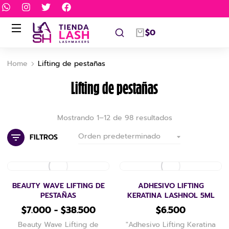
$
0
Home
Lifting de pestañas
You are here:
Lifting de pestañas
Mostrando 1–12 de 98 resultados
FILTROS
BEAUTY WAVE LIFTING DE
ADHESIVO LIFTING
PESTAÑAS
KERATINA LASHNOL 5ML
$
7.000
-
$
38.500
$
6.500
Beauty Wave Lifting de
"Adhesivo Lifting Keratina