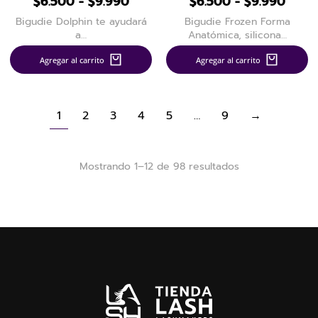
$
6.500
-
$
9.990
$
6.500
-
$
9.990
Bigudie Dolphin te ayudará
Bigudie Frozen Forma
a…
Anatómica, silicona…
Agregar al carrito
Agregar al carrito
1
2
3
4
5
…
9
→
Mostrando 1–12 de 98 resultados