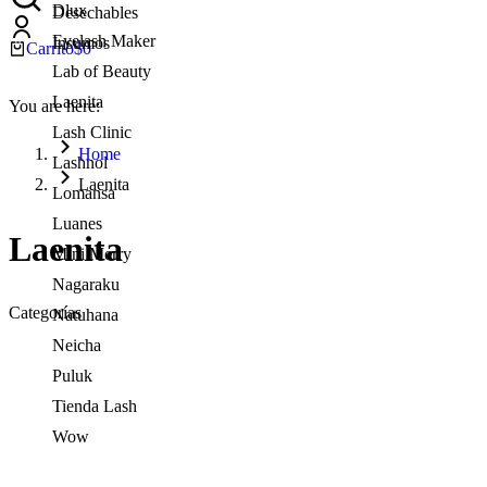
Dlux
Desechables
Eyelash Maker
Insumos
Carrito
$
0
Lab of Beauty
Laenita
You are here:
Lash Clinic
Home
Lashnol
Laenita
Lomansa
Luanes
Laenita
Mini Merry
Nagaraku
Categorías
Natuhana
Neicha
Puluk
Tienda Lash
Wow