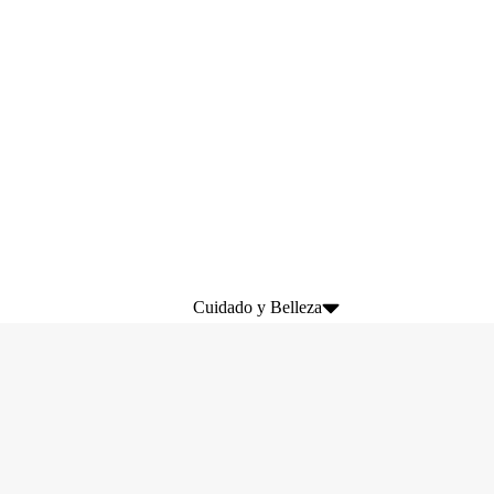
Cuidado y Belleza
Lifting de pestañas
Laminación de Cejas
Extensiones de Pestañas
Marcas
Kits