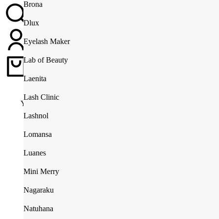
Insumos
Brona
Herramientas
Insumos
Desechables
Dlux
Desechables
Eyelash Maker
Insumos
Lab of Beauty
Carrito
$
0
Laenita
Lash Clinic
You are here:
Lashnol
Home
Lomansa
Lab of Beauty
Luanes
Mini Merry
Nagaraku
Categorías
Natuhana