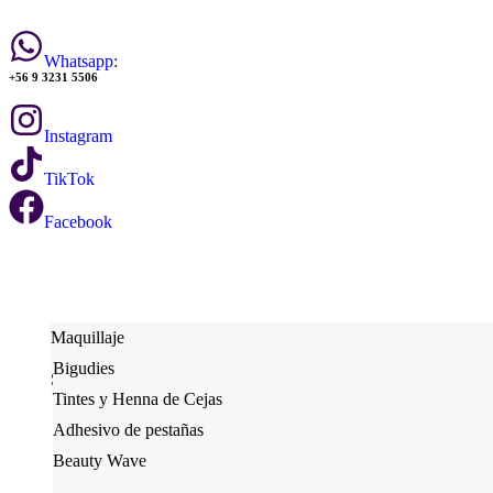
Whatsapp:
+56 9 3231 5506
Instagram
TikTok
Facebook
Maquillaje
Bigudies
Serum de Pestañas
Tintes y Henna de Cejas
Adhesivos y Balm de Lifting
Adhesivo de pestañas
Herramientas
Tinte de pestañas
Beauty Wave
Tinte de pestañas
Desechables