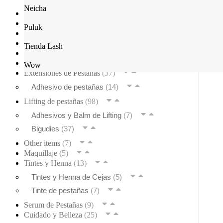
Neicha
Herramientas
(55)
Descuentos
(3)
Puluk
Insumos
(33)
Kits
(7)
Tienda Lash
Desechables
(15)
Laminación de Cejas
(24)
Wow
Extensiones de Pestañas
(37)
Adhesivo de pestañas
(14)
Lifting de pestañas
(98)
Adhesivos y Balm de Lifting
(7)
Bigudies
(37)
Other items
(7)
Maquillaje
(5)
Tintes y Henna
(13)
Tintes y Henna de Cejas
(5)
Tinte de pestañas
(7)
Serum de Pestañas
(9)
Cuidado y Belleza
(25)