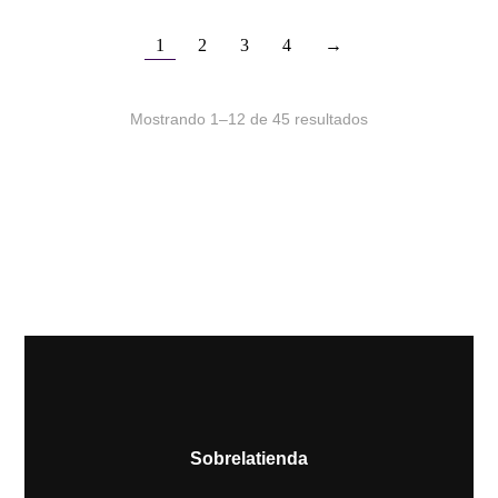
1
2
3
4
→
Mostrando 1–12 de 45 resultados
Sobre la tienda