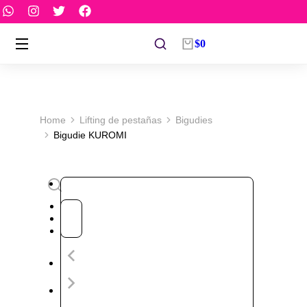
$
0
You are here:
Home
Lifting de pestañas
Bigudies
Bigudie KUROMI