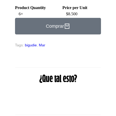
Product Quantity
Price per Unit
6+
$
8.500
Comprar
Tags:
bigudie
,
Mar
¿Que tal esto?