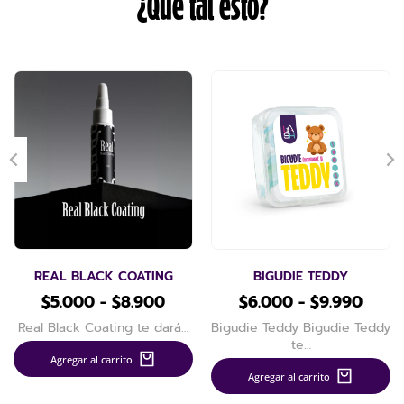
¿Que tal esto?
REAL BLACK COATING
BIGUDIE TEDDY
$
5.000
-
$
8.900
$
6.000
-
$
9.990
Real Black Coating te dará…
Bigudie Teddy Bigudie Teddy
te…
Agregar al carrito
Agregar al carrito