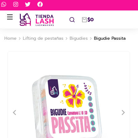
$
0
Home
Lifting de pestañas
Bigudies
Bigudie Passita
You are here: