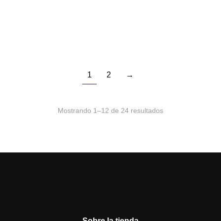
$
27.990
Lash Clinic Balm E Lifting…
Lash Clinic Lash Lifting 1.5
Agregar al carrito
Agregar al carrito
1
2
→
Mostrando 1–12 de 24 resultados
Sobre la tienda