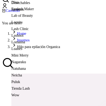
Dlux
Desechables
Eyelash Maker
Insumos
Carrito
$
0
Lab of Beauty
Laenita
You are here:
Lash Clinic
Home
Lashnol
Insumos
Lomansa
Hilo para epilación Organica
Luanes
Mini Merry
Nagaraku
Natuhana
Neicha
Puluk
Tienda Lash
Wow