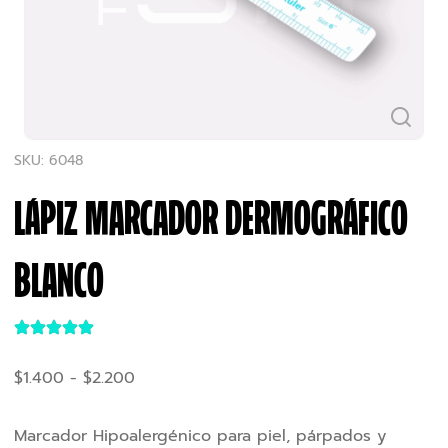
SKU: 6048
LÁPIZ MARCADOR DERMOGRÁFICO
BLANCO
$
1.400
-
$
2.200
Marcador Hipoalergénico para piel, párpados y