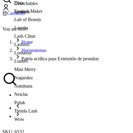
Dlux
Desechables
Eyelash Maker
Insumos
Carrito
$
0
Lab of Beauty
Laenita
You are here:
Lash Clinic
Home
Lashnol
Herramientas
Lomansa
Paleta acrílica para Extensión de pestañas
Luanes
Mini Merry
Nagaraku
Natuhana
Neicha
Puluk
Tienda Lash
Wow
SKU: 6532