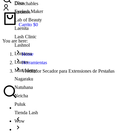
Dlux
Desechables
Eyelash Maker
Insumos
Lab of Beauty
Carrito
$
0
Laenita
Lash Clinic
You are here:
Lashnol
Lomansa
Home
Luanes
Herramientas
Mini Merry
Ventilador Secador para Extensiones de Pestañas
Nagaraku
Natuhana
Neicha
Puluk
Tienda Lash
Wow