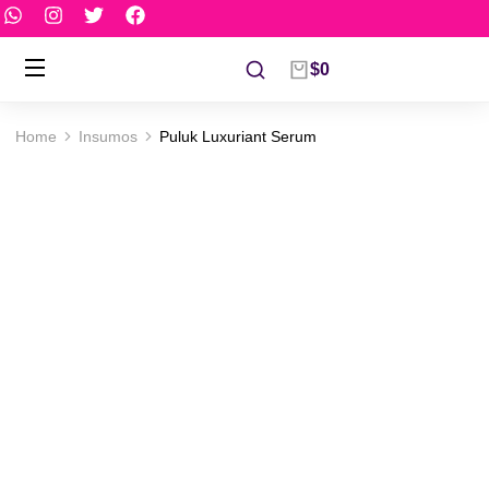
$
0
Home
Insumos
Puluk Luxuriant Serum
You are here: