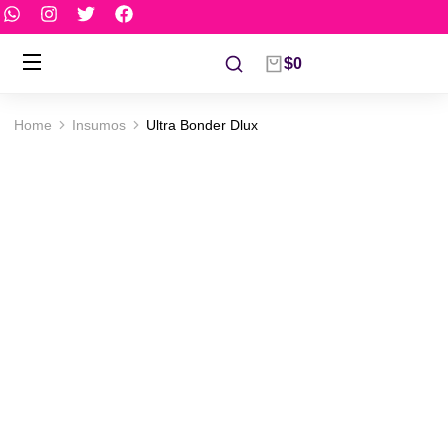
$
0
Home
Insumos
Ultra Bonder Dlux
You are here: