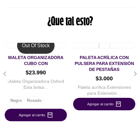
¿Que tal esto?
Out Of Stock
MALETA ORGANIZADORA
PALETA ACRÍLICA CON
CUBO CON
PULSERA PARA EXTENSIÓN
DE PESTAÑAS
$
23.990
$
3.000
Maleta Organizadora Oxford
Esta bolsa…
Paleta acrílica Extensiones
para Extensión…
Negro
Rosado
Agregar al carrito
Agregar al carrito