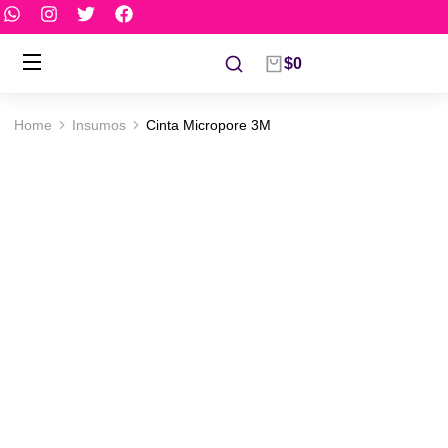
$
0
Home
Insumos
Cinta Micropore 3M
You are here: