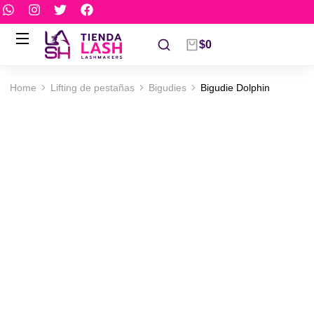
$
0
Home
Lifting de pestañas
Bigudies
Bigudie Dolphin
You are here: