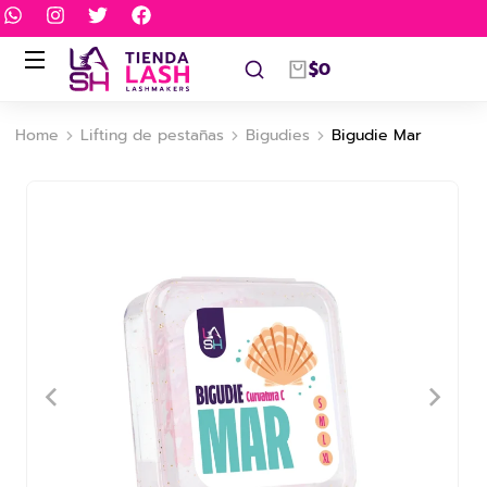
$
0
Home
Lifting de pestañas
Bigudies
Bigudie Mar
You are here: