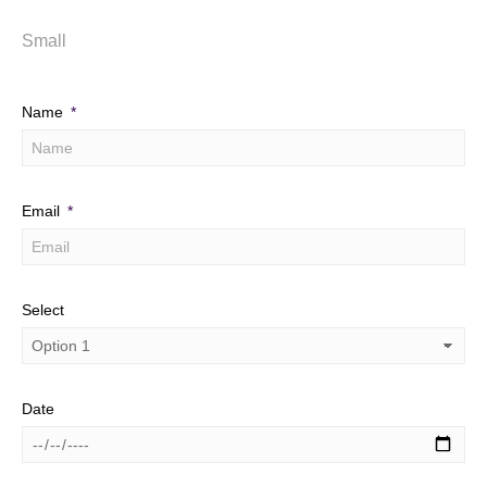
Small
Name
Email
Select
Date