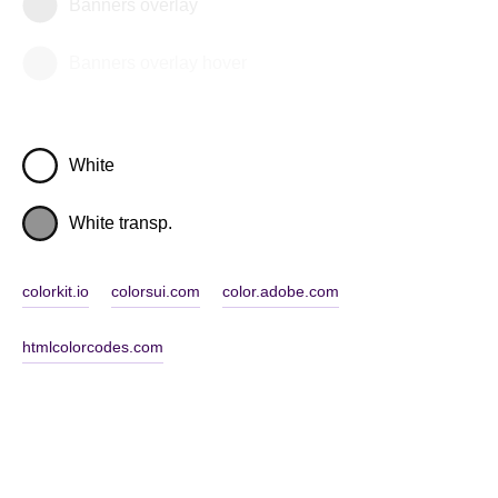
Banners overlay
Banners overlay hover
White
White transp.
colorkit.io
colorsui.com
color.adobe.com
htmlcolorcodes.com