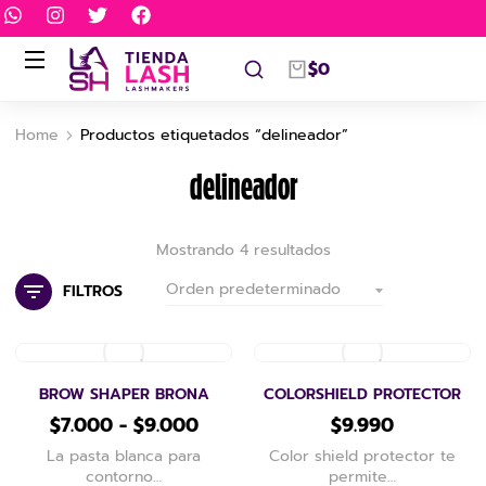
$
0
Home
Productos etiquetados “delineador”
You are here:
delineador
Mostrando 4 resultados
FILTROS
BROW SHAPER BRONA
COLORSHIELD PROTECTOR
$
7.000
-
$
9.000
$
9.990
La pasta blanca para
Color shield protector te
contorno…
permite…