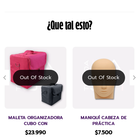
¿Que tal esto?
Out Of Stock
Out Of Stock
MALETA ORGANIZADORA
MANIQUÍ CABEZA DE
CUBO CON
PRÁCTICA
$
23.990
$
7.500