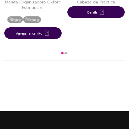
Maleta Organizadora Oxford
Cabeza de Práctica
Esta bolsa…
Details
Negro
Rosado
Agregar al carrito