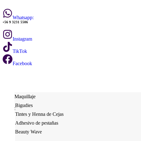
Whatsapp:
+56 9 3231 5506
Instagram
TikTok
Facebook
Maquillaje
Bigudies
Serum de Pestañas
Tintes y Henna de Cejas
Adhesivos y Balm de Lifting
Adhesivo de pestañas
Herramientas
Tinte de pestañas
Beauty Wave
Tinte de pestañas
Desechables