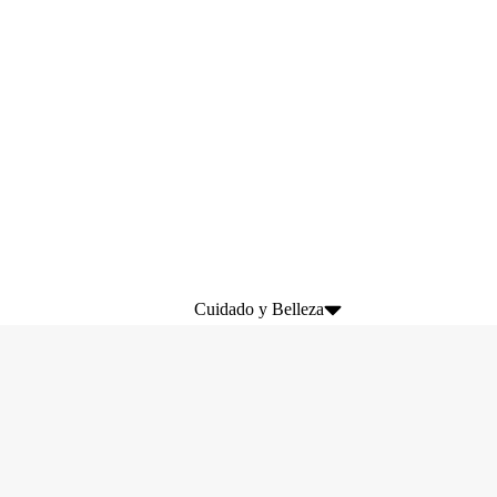
Cuidado y Belleza
Lifting de pestañas
Laminación de Cejas
Extensiones de Pestañas
Marcas
Kits