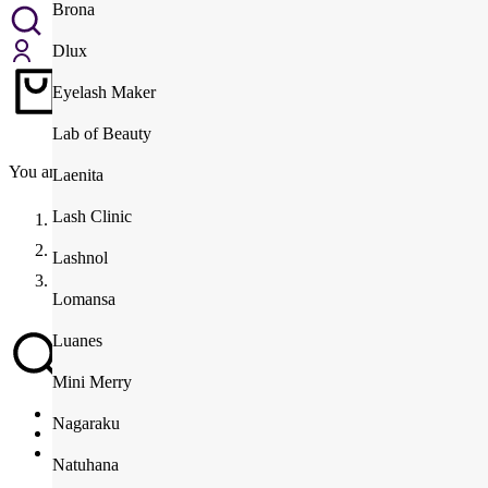
Insumos
Brona
Herramientas
Insumos
Desechables
Dlux
Desechables
Eyelash Maker
Insumos
Carrito
$
0
Lab of Beauty
You are here:
Laenita
Lash Clinic
Home
Lifting de pestañas
Lashnol
Kit de Lifting Puluk Pro Wave
Lomansa
Luanes
Mini Merry
Nagaraku
Natuhana