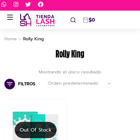
$
0
Home
Rolly King
You are here:
Rolly King
Mostrando el único resultado
FILTROS
Out Of Stock