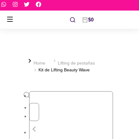
$
0
You are here:
Home
Lifting de pestañas
Kit de Lifting Beauty Wave