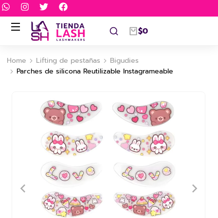
$
0
Home
Lifting de pestañas
Bigudies
You are here:
Parches de silicona Reutilizable Instagrameable