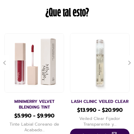
¿Que tal esto?
MINIMERRY VELVET
LASH CLINIC VEILED CLEAR
BLENDING TINT
$
13.990
-
$
20.990
$
5.990
-
$
9.990
Veiled Clear Fijador
Tinte Labial Coreano de
Transparente y…
Acabado…