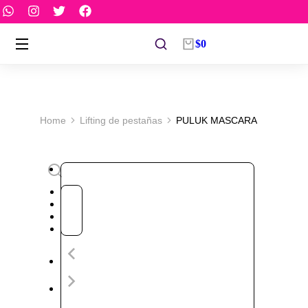
$
0
You are here:
Home
Lifting de pestañas
PULUK MASCARA