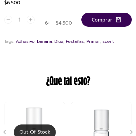
$6.500
Comprar
6+
$
4.500
Tags:
Adhesivo
,
banana
,
Dlux
,
Pestañas
,
Primer
,
scent
¿Que tal esto?
Out Of Stock