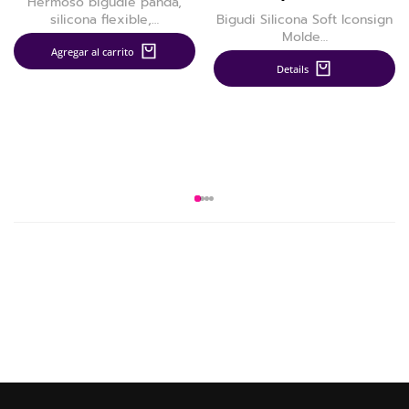
Hermoso bigudie panda,
silicona flexible,…
Bigudi Silicona Soft Iconsign
Molde…
Agregar al carrito
Details