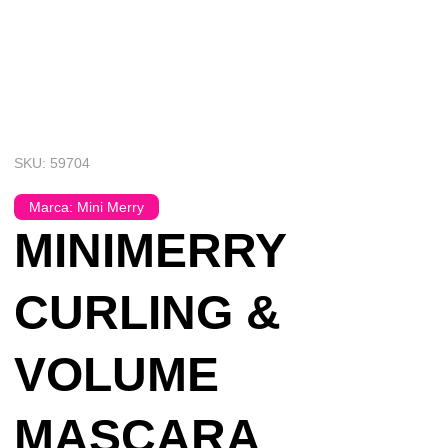
SKU: 59704
Marca:
Mini Merry
MINIMERRY
CURLING &
VOLUME
MASCARA