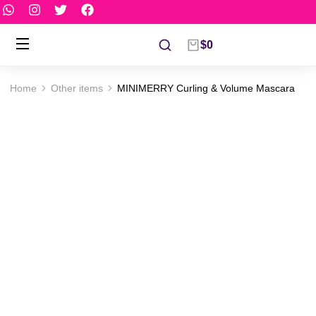
$
0
Home
Other items
MINIMERRY Curling & Volume Mascara
You are here: