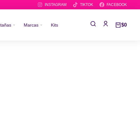
INSTAGRAM
TIKTOK
FACEBOOK
$
0
stañas
Marcas
Kits