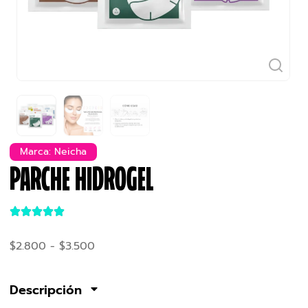
Marca:
Neicha
PARCHE HIDROGEL
$
2.800
-
$
3.500
Descripción