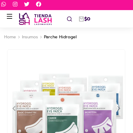
$
0
Home
Insumos
Parche Hidrogel
You are here: