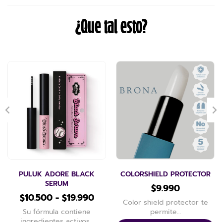
¿Que tal esto?
PULUK ADORE BLACK
COLORSHIELD PROTECTOR
SERUM
$
9.990
$
10.500
-
$
19.990
Color shield protector te
Su fórmula contiene
permite…
ingredientes activos…