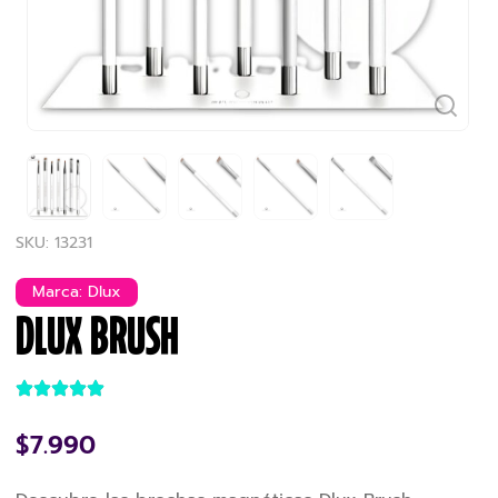
SKU: 13231
Marca:
Dlux
DLUX BRUSH
$
7.990