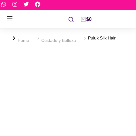
$
0
Puluk Silk Hair
You are here:
Home
Cuidado y Belleza