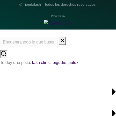
© Tiendalash - Todos los derechos reservados.
Powered by
Te doy una pista:
lash clinic
,
bigudie
,
puluk